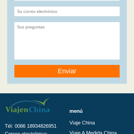
Enviar
menú
Viaje China
Tél: 0086 18934826951
Viaje A Medida China
Correo electrónico: