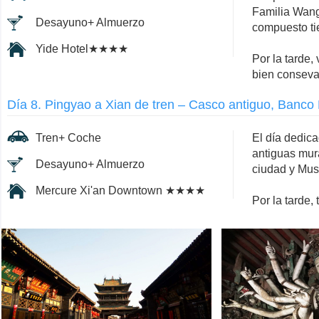
Familia Wang
Desayuno+ Almuerzo
compuesto tie
Yide Hotel★★★★
Por la tarde, 
bien consevad
Día 8. Pingyao a Xian de tren – Casco antiguo, Banc
Tren+ Coche
El día dedica
antiguas mur
Desayuno+ Almuerzo
ciudad y Muse
Mercure Xi'an Downtown ★★★★
Por la tarde,