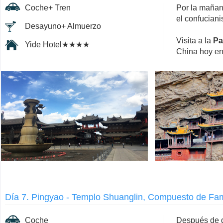
Coche+ Tren
Por la mañan
el confucian
Desayuno+ Almuerzo
Visita a la
Pa
Yide Hotel★★★★
China hoy en 
Día 7. Pingyao - Templo Shuanglin, Compuesto de Fa
Coche
Después de d