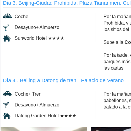
Día 3. Beijing-Ciudad Prohibida, Plaza Tiananmen, Col
Coche
Por la mañana
Prohibida, vi
Desayuno+ Almuerzo
los sitios de
Sunworld Hotel ★★★★
Sube a la
Co
Por la tarde, 
parques más 
las cartas.
Día 4 . Beijing a Datong de tren - Palacio de Verano
Coche+ Tren
Por la mañana
pabellones, s
Desayuno+ Almuerzo
tralado a la 
Datong Garden Hotel ★★★★