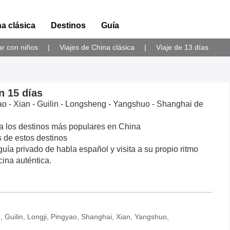
na clásica
Destinos
Guía
iar con niños
|
Viajes de China clásica
|
Viaje de 13 días
n 15 días
ao - Xian - Guilin - Longsheng - Yangshuo - Shanghai de
ra los destinos más populares en China
s de estos destinos
uía privado de habla español y visita a su propio ritmo
cina auténtica.
, Guilin, Longji, Pingyao, Shanghai, Xian, Yangshuo,