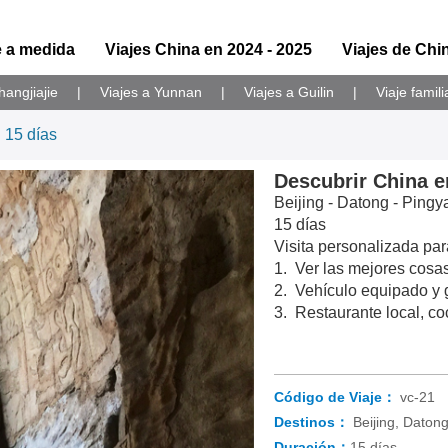
e a medida
Viajes China en 2024 - 2025
Viajes de Chi
hangjiajie
|
Viajes a Yunnan
|
Viajes a Guilin
|
Viaje famil
 15 días
Descubrir China e
Beijing - Datong - Pingy
15 días
Visita personalizada pa
1. Ver las mejores cosa
2. Vehículo equipado y g
3. Restaurante local, co
Código de Viaje：
vc-21
Destinos：
Beijing, Datong
Duración：
15 días