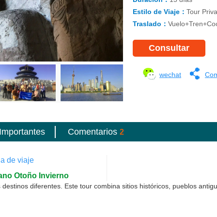
Estilo de Viaje：
Tour Priva
Traslado：
Vuelo+Tren+Co
wechat
Com
Importantes
Comentarios
2
a de viaje
ano
Otoño
Invierno
estinos diferentes. Este tour combina sitios históricos, pueblos antigu