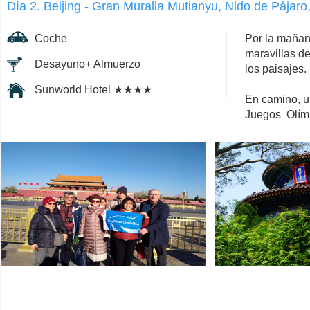
Día 2. Beijing - Gran Muralla Mutianyu, Nido de Pájar
Coche
Por la mañana
maravillas d
Desayuno+ Almuerzo
los paisajes.
Sunworld Hotel ★★★★
En camino, un
Juegos Olímp