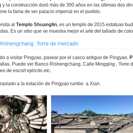
 y la construcción duró más de 300 años en las últimas dos di
ne la fama de ser palacio imperial en el pueblo.
visita al
Templo Shuanglin,
es un templo de 2015 estatuas budi
as. Es un sitio que se muestra mejor el arte del tallado de colo
o Rishengchang ,Torre de mercado
do a visitar Pingyao, pasear por el casco antiguo de Pingyao.
P
allas. Puede ver Banco Rishengchang, Calle Mingqing , Torre de
o de escort ejército etc.
 traslado a la estación de Pingyao rumbo a Xian.